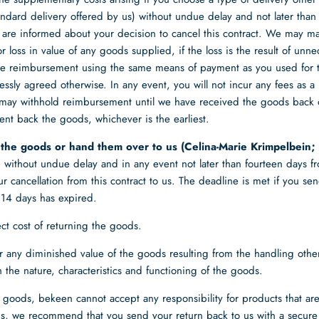
ndard delivery offered by us) without undue delay and not later than 
are informed about your decision to cancel this contract. We may m
 loss in value of any goods supplied, if the loss is the result of unn
e reimbursement using the same means of payment as you used for the
ssly agreed otherwise. In any event, you will not incur any fees as a r
ay withhold reimbursement until we have received the goods back 
ent back the goods, whichever is the earliest.
the goods or hand them over to us (
Celina-Marie Krimpelbein;
)
without undue delay and in any event not later than fourteen days 
 cancellation from this contract to us. The deadline is met if you s
 14 days has expired.
ect cost of returning the goods.
or any diminished value of the goods resulting from the handling othe
h the nature, characteristics and functioning of the goods.
goods, bekeen cannot accept any responsibility for products that are 
this, we recommend that you send your return back to us with a secure