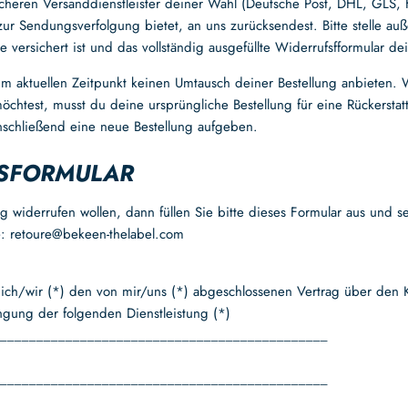
icheren Versanddienstleister deiner Wahl (Deutsche Post, DHL, GLS,
zur Sendungsverfolgung bietet, an uns zurücksendest. Bitte stelle au
 versichert ist und das vollständig ausgefüllte Widerrufsfformular de
um aktuellen Zeitpunkt keinen Umtausch deiner Bestellung anbieten.
öchtest, musst du deine ursprüngliche Bestellung für eine Rückerstat
schließend eine neue Bestellung aufgeben.
SFORMULAR
 widerrufen wollen, dann füllen Sie bitte dieses Formular aus und 
e: retoure@bekeen-thelabel.com
 ich/wir (*) den von mir/uns (*) abgeschlossenen Vertrag über den 
ngung der folgenden Dienstleistung (*)
_____________________________________________
_____________________________________________