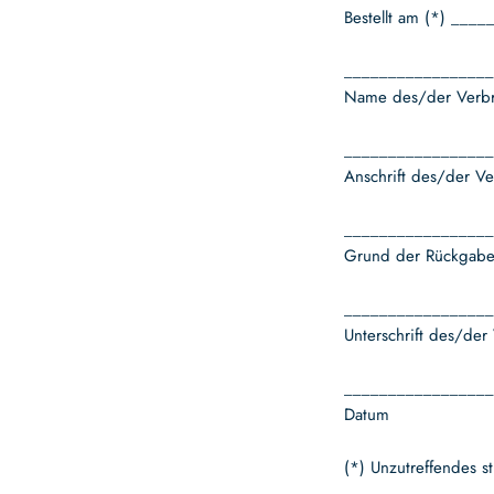
Bestellt am (*) ___
_________________
Name des/der Verbr
_________________
Anschrift des/der Ve
_________________
Grund der Rückgab
_________________
Unterschrift des/der
_________________
Datum
(*) Unzutreffendes s