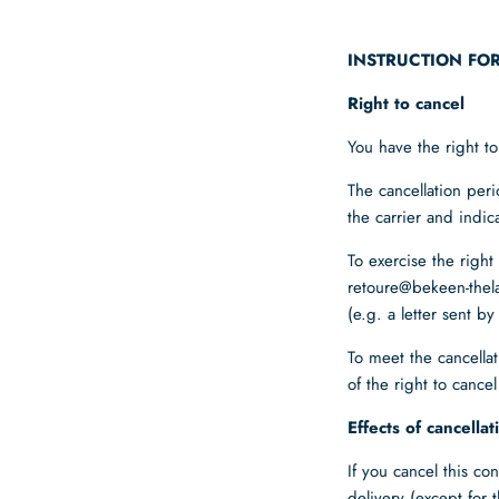
INSTRUCTION FO
Right to cancel
You have the right to
The cancellation peri
the carrier and indi
To exercise the righ
retoure@bekeen-the
(e.g. a letter sent b
To meet the cancellat
of the right to cance
Effects of cancellat
If you cancel this co
delivery (except for 