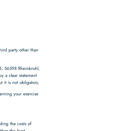
hird party other than
38, 56598 Rheinbrohl
;
 by a clear statement
 it is not obligatory.
cerning your exercise
ding the costs of
than the least