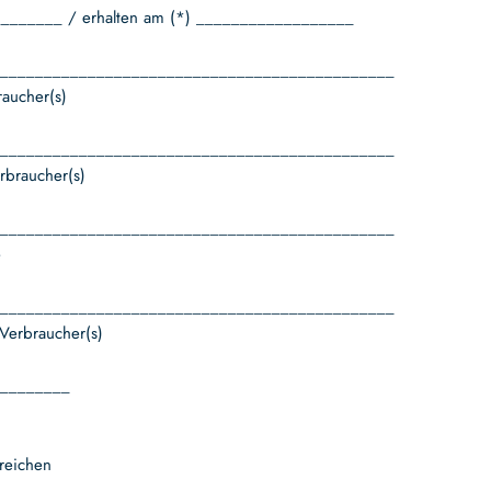
_________ / erhalten am (*) __________________
_____________________________________________
aucher(s)
_____________________________________________
rbraucher(s)
_____________________________________________
e
_____________________________________________
 Verbraucher(s)
________
treichen