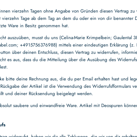
binnen vierzehn Tagen ohne Angabe von Gründen diesen Vertrag zu 
gt vierzehn Tage ab dem Tag an dem du oder ein von dir benannter Dr
letzte Ware in Besitz genommen hat.
cht auszuüben, musst du uns (Celina-Marie Krimpelbein; Gaulental 3
label.com;
+4915756376988
) mittels einer eindeutigen Erklärung (z. 
utton über deinen Entschluss, diesen Vertrag zu widerrufen, inform
eicht es aus, dass du die Mitteilung über die Ausübung des Widerrufs
dest.
ke bitte deine Rechnung aus, die du per Email erhalten hast und leg
 Rückgabe der Artikel ist die Verwendung des Widerrufsfformulars ve
üllt und deiner Rücksendung beigelegt werden.
 absolut saubere und einwandfreie Ware. Artikel mit Deospuren können
ufs
ag widerrufst, haben wir dir alle Zahlungen, die wir von dir erhalte