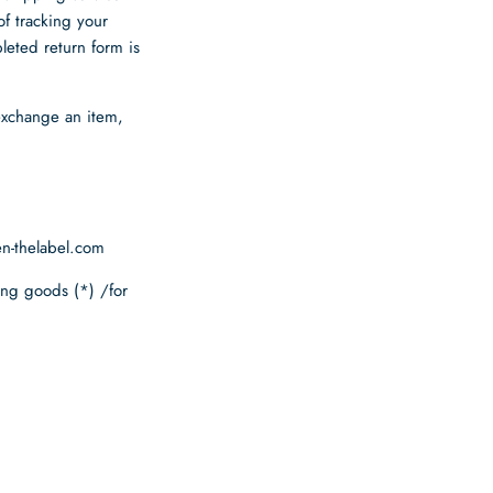
f tracking your
leted return form is
 exchange an item,
en-thelabel.com
ing goods (*) /for