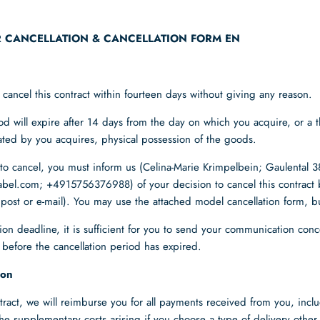
R CANCELLATION & CANCELLATION FORM EN
 cancel this contract within fourteen days without giving any reason.
od will expire after 14 days from the day on which you acquire, or a t
cated by you acquires, physical possession of the goods.
t to cancel, you must inform us (Celina-Marie Krimpelbein; Gaulental 
label.com; +4915756376988
) of your decision to cancel this contract
y post or e-mail). You may use the attached model cancellation form, but
ion deadline, it is sufficient for you to send your communication con
l before the cancellation period has expired.
ion
ntract, we will reimburse you for all payments received from you, inclu
the supplementary costs arising if you choose a type of delivery other 