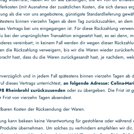
ieferkosten (mit Ausnahme der zusätzlichen Kosten, die sich daraus e
rung als die von uns angebotene, günstigste Standardlieferung gewähl
ätestens binnen vierzehn Tagen ab dem Tag zurückzuzahlen, an dem 
ses Vertrags bei uns eingegangen ist. Für diese Rückzahlung verwen
du bei der ursprünglichen Transaktion eingesetzt hast, es sei denn, m
nderes vereinbart; in keinem Fall werden dir wegen dieser Rückzahlu
en die Rückzahlung verweigern, bis wir die Waren wieder zurückerh
racht hast, dass du die Waren zurückgesandt hast, je nachdem, welc
nverzüglich und in jedem Fall spätestens binnen vierzehn Tagen ab
f dieses Vertrags unterrichtest,
an folgende Adresse: Celina-Mar
98 Rheinbrohl zurückzusenden
oder zu übergeben. Die Frist ist 
 Frist von vierzehn Tagen absendest.
telbaren Kosten der Rücksendung der Waren.
ung kann bekeen keine Verantwortung für gestohlene oder während d
Produkte übernehmen. Um solches zu verhindern empfehlen wir dir,