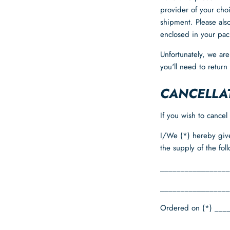
provider of your cho
shipment. Please also
enclosed in your pac
Unfortunately, we are
you'll need to return
CANCELLA
If you wish to cance
I/We (*) hereby give
the supply of the fol
_________________
_________________
Ordered on (*) ___