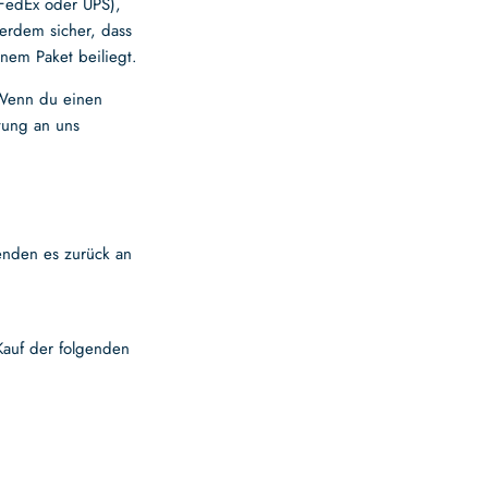
 FedEx oder UPS),
ßerdem sicher, dass
inem Paket beiliegt.
 Wenn du einen
tung an uns
senden es zurück an
Kauf der folgenden