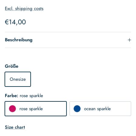
Excl. shipping costs
Normaler Preis
€14,00
Beschreibung
Größe
Onesize
Farbe:
rose sparkle
rose sparkle
ocean sparkle
Size chart