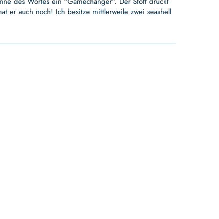
Sinne des Wortes ein "Gamechanger". Der Stoff drückt
t er auch noch! Ich besitze mittlerweile zwei seashell