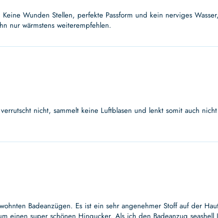
. Keine Wunden Stellen, perfekte Passform und kein nerviges Wasser
 ihn nur wärmstens weiterempfehlen.
r verrutscht nicht, sammelt keine Luftblasen und lenkt somit auch nich
wohnten Badeanzügen. Es ist ein sehr angenehmer Stoff auf der Haut 
m einen super schönen Hingucker. Als ich den Badeanzug seashell Ju