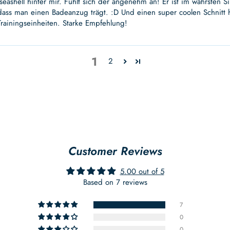
eashell hinter mir. Fühlt sich der angenehm an! Er ist im wahrsten 
dass man einen Badeanzug trägt. :D Und einen super coolen Schnitt ha
ainingseinheiten. Starke Empfehlung!
1
2
Customer Reviews
5.00 out of 5
Based on 7 reviews
7
0
0