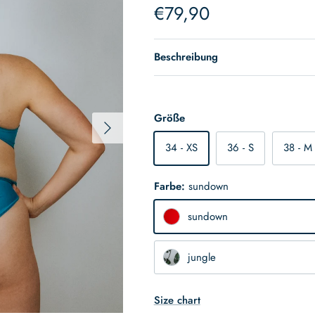
Normaler Preis
€79,90
Beschreibung
Größe
Nächste
34 - XS
36 - S
38 - M
Farbe:
sundown
sundown
jungle
Size chart