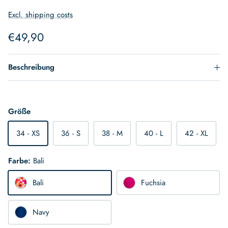
Excl. shipping costs
Normaler Preis
€49,90
Beschreibung
Größe
34 - XS
36 - S
38 - M
40 - L
42 - XL
Farbe:
Bali
Bali
Fuchsia
Navy