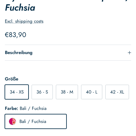
Fuchsia
Excl. shipping costs
Normaler Preis
€83,90
Beschreibung
Größe
34 - XS
36 - S
38 - M
40 - L
42 - XL
Farbe:
Bali / Fuchsia
Bali / Fuchsia